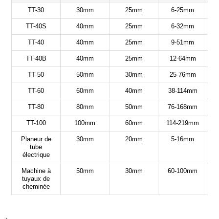
TT-30
30mm
25mm
6-25mm
TT-40S
40mm
25mm
6-32mm
TT-40
40mm
25mm
9-51mm
TT-40B
40mm
25mm
12-64mm
TT-50
50mm
30mm
25-76mm
TT-60
60mm
40mm
38-114mm
TT-80
80mm
50mm
76-168mm
TT-100
100mm
60mm
114-219mm
Planeur de
30mm
20mm
5-16mm
tube
électrique
Machine à
50mm
30mm
60-100mm
tuyaux de
cheminée