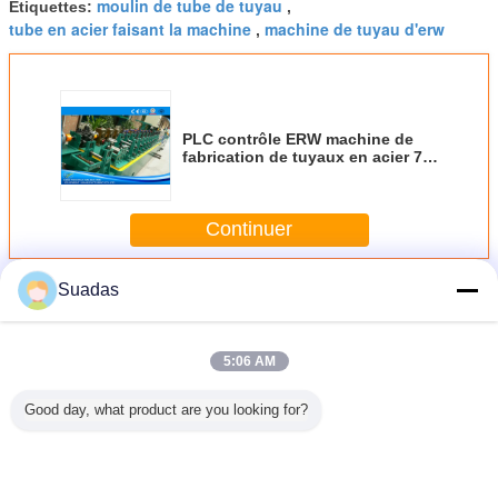
moulin de tube de tuyau
Étiquettes:
,
tube en acier faisant la machine
machine de tuyau d'erw
,
PLC contrôle ERW machine de
fabrication de tuyaux en acier 76-
168 mm OD
Continuer
Tuyau d'acier faisant la machine
Suadas
Plus
5:06 AM
Good day, what product are you looking for?
on Steel
Machine de
TT60 PLC
Machine de
Machin
Making
contrôle PLC pour
contrôle de l' acier
fabrication de
fabricat
ne for
tube en acier
inoxydable Tube
tubes en acier 80
tuyaux en
Pipes
ERW, diamètre
Mill machine 38-
m/min à
soudés à
extérieur 6-25mm,
114 mm OD
commande PLC
fréquence
vitesse 80m/min
m