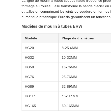
La ligne de moulin à tubes soudés haute fréquence produ
formage au rouleau, elle transforme la bande d'acier en 
et tailles en comprimant les joints de soudure en formes
numérique britannique Eurasia garantissent un fonctionn
Modèles de moulin à tubes ERW
Modèle
Plage de diamètres
HG20
8-25.4MM
HG32
10-32MM
HG50
16-76MM
HG76
25-76MM
HG89
32-89MM
HG114
45-114MM
HG165
60-165MM