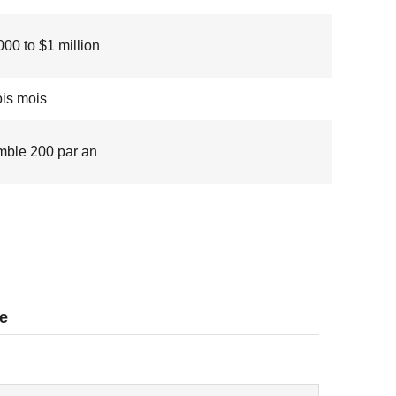
00 to $1 million
ois mois
ble 200 par an
ce