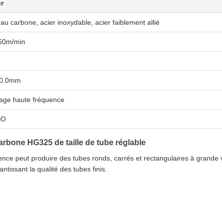
r
 au carbone, acier inoxydable, acier faiblement allié
50m/min
10.0mm
age haute fréquence
SO
arbone HG325 de taille de tube réglable
ce peut produire des tubes ronds, carrés et rectangulaires à grande v
ntissant la qualité des tubes finis.