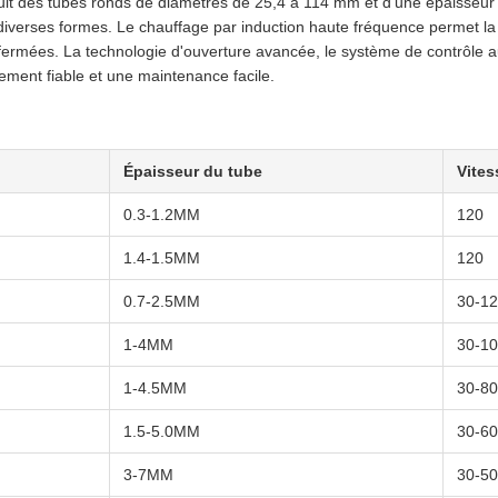
it des tubes ronds de diamètres de 25,4 à 114 mm et d'une épaisseur d
diverses formes. Le chauffage par induction haute fréquence permet la 
 fermées. La technologie d'ouverture avancée, le système de contrôle a
ement fiable et une maintenance facile.
Épaisseur du tube
Vites
0.3-1.2MM
120
1.4-1.5MM
120
0.7-2.5MM
30-1
1-4MM
30-1
1-4.5MM
30-80
1.5-5.0MM
30-60
3-7MM
30-50