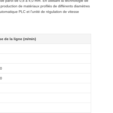
e paroi de 0,8 à 4,0 mm. En utilisant la technologie de
production de matériaux profilés de différents diamètres
utomatique PLC et l'unité de régulation de vitesse
se de la ligne (m/min)
20
00