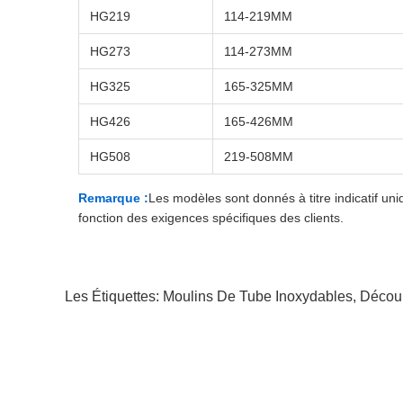
HG219
114-219MM
HG273
114-273MM
HG325
165-325MM
HG426
165-426MM
HG508
219-508MM
Remarque :
Les modèles sont donnés à titre indicatif u
fonction des exigences spécifiques des clients.
Les Étiquettes:
Moulins De Tube Inoxydables
,
Décou