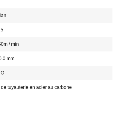
ian
25
0m / min
0.0 mm
SO
 de tuyauterie en acier au carbone