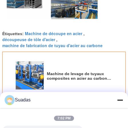
Machine de découpe en acier
Étiquettes:
,
découpeuse de tôle d'acier
,
machine de fabrication de tuyau d'acier au carbone
Machine de levage de tuyaux
composites en acier au carbone
5
Continuer
Suadas
Machine de fabrication de tubes en acier
Plus
7:02 PM