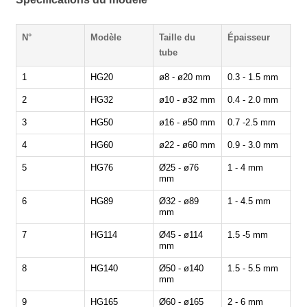
N°
Modèle
Taille du
Épaisseur
Vi
tube
(m
1
HG20
ø8 - ø20 mm
0.3 - 1.5 mm
30
2
HG32
ø10 - ø32 mm
0.4 - 2.0 mm
30
3
HG50
ø16 - ø50 mm
0.7 -2.5 mm
30
4
HG60
ø22 - ø60 mm
0.9 - 3.0 mm
30
5
HG76
Ø25 - ø76
1 - 4 mm
30
mm
6
HG89
Ø32 - ø89
1 - 4.5 mm
30
mm
7
HG114
Ø45 - ø114
1.5 -5 mm
30
mm
8
HG140
Ø50 - ø140
1.5 - 5.5 mm
30
mm
9
HG165
Ø60 - ø165
2 - 6 mm
30