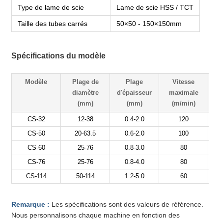
Type de lame de scie
Lame de scie HSS / TCT
Taille des tubes carrés
50×50 - 150×150mm
Spécifications du modèle
Modèle
Plage de
Plage
Vitesse
diamètre
d'épaisseur
maximale
(mm)
(mm)
(m/min)
CS-32
12-38
0.4-2.0
120
Y
CS-50
20-63.5
0.6-2.0
100
Y
CS-60
25-76
0.8-3.0
80
Y
CS-76
25-76
0.8-4.0
80
Y
CS-114
50-114
1.2-5.0
60
Y
Remarque :
Les spécifications sont des valeurs de référence.
Nous personnalisons chaque machine en fonction des