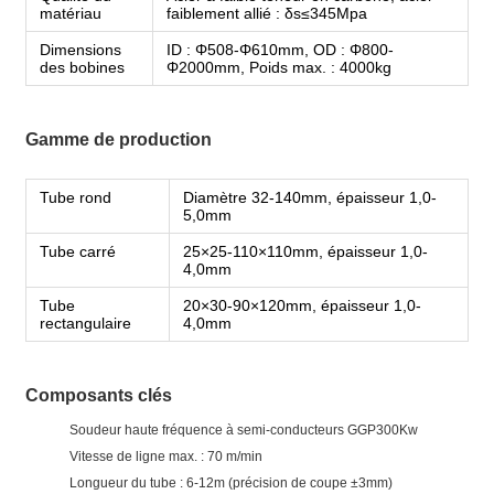
matériau
faiblement allié : δs≤345Mpa
Dimensions
ID : Φ508-Φ610mm, OD : Φ800-
des bobines
Φ2000mm, Poids max. : 4000kg
Gamme de production
Tube rond
Diamètre 32-140mm, épaisseur 1,0-
5,0mm
Tube carré
25×25-110×110mm, épaisseur 1,0-
4,0mm
Tube
20×30-90×120mm, épaisseur 1,0-
rectangulaire
4,0mm
Composants clés
Soudeur haute fréquence à semi-conducteurs GGP300Kw
Vitesse de ligne max. : 70 m/min
Longueur du tube : 6-12m (précision de coupe ±3mm)