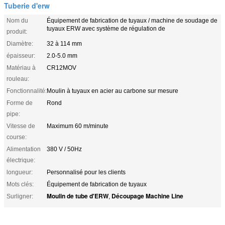
Tuberie d'erw
Nom du
Équipement de fabrication de tuyaux / machine de soudage de
tuyaux ERW avec système de régulation de
produit:
Diamètre:
32 à 114 mm
épaisseur:
2.0-5.0 mm
Matériau à
CR12MOV
rouleau:
Fonctionnalité:
Moulin à tuyaux en acier au carbone sur mesure
Forme de
Rond
pipe:
Vitesse de
Maximum 60 m/minute
course:
Alimentation
380 V / 50Hz
électrique:
longueur:
Personnalisé pour les clients
Mots clés:
Équipement de fabrication de tuyaux
Moulin de tube d'ERW
Découpage Machine Line
Surligner:
,