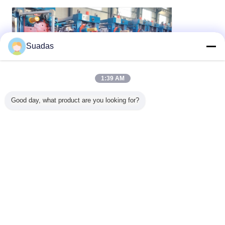
Suadas
1:39 AM
Good day, what product are you looking for?
la coupe froide a vu
Étiquettes:
,
équipement de coupe à froid de tuyaux
,
Machines de fraisage par tubes
Machine automatique pour tubes
en acier inoxydable de 10 à 50
mm