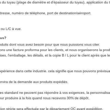
es du tuyau (plage de diamètre et d'épaisseur du tuyau), application du tu
 adresse, numéro de téléphone, port de destination/aéroport.
ou L/C à vue.
ous?
produits dont vous avez besoin pour que nous puissions vous citer.
rons une facture proforma pour les clients, et nous organiserons la pr
s, l'emballage, les détails, et la copie B / L pour le client après que
périence dans cette industrie. cela signifie que nous pouvons prévisua
servira de la demande aux produits expédiés.
s standard ne peuvent pas répondre à vos exigences, la personnalisati
our produire à la fois quand nous recevons 30% de dépôt.
n stricte sera effectuée par le département QC avant expédition.