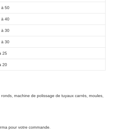
 à 50
 à 40
 à 30
 à 30
à 25
à 20
x ronds, machine de polissage de tuyaux carrés, moules,
forma pour votre commande.