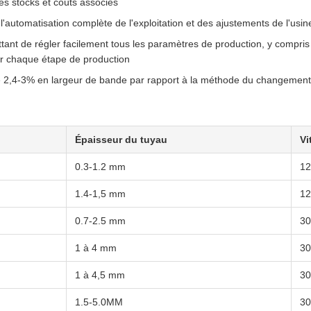
es stocks et coûts associés
automatisation complète de l'exploitation et des ajustements de l'usin
 de régler facilement tous les paramètres de production, y compris l
our chaque étape de production
2,4-3% en largeur de bande par rapport à la méthode du changemen
Épaisseur du tuyau
Vi
0.3-1.2 mm
12
1.4-1,5 mm
12
0.7-2.5 mm
30
1 à 4 mm
30
1 à 4,5 mm
30
1.5-5.0MM
30