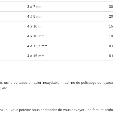
3 à 7 mm
30
4 à 8 mm
20
4 à 10 mm
15
4 à 10 mm
10
4 à 12,7 mm
8 
4 à 16 mm
8 
le, usine de tubes en acier inoxydable, machine de polissage de tuyau
 etc.
 fax, ou vous pouvez nous demander de vous envoyer une facture pro