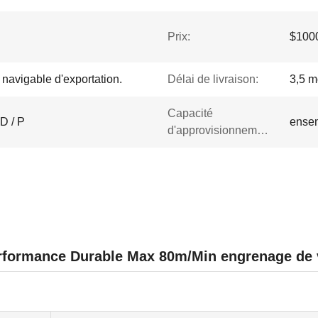
Prix:
$1000
navigable d'exportation.
Délai de livraison:
3,5 m
Capacité
 D / P
ensem
d'approvisionnement:
erformance Durable Max 80m/Min engrenage de 