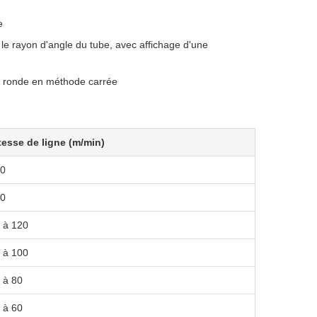
e
e rayon d'angle du tube, avec affichage d'une
t ronde en méthode carrée
tesse de ligne (m/min)
0
0
 à 120
 à 100
 à 80
 à 60