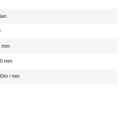
ian
9
9 mm
,0 mm
0m / min