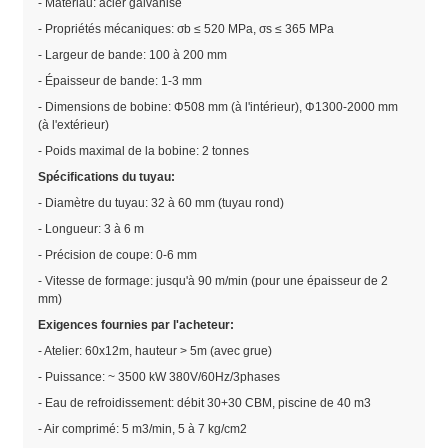
- Matériau: acier galvanisé
- Propriétés mécaniques: σb ≤ 520 MPa, σs ≤ 365 MPa
- Largeur de bande: 100 à 200 mm
- Épaisseur de bande: 1-3 mm
- Dimensions de bobine: Φ508 mm (à l'intérieur), Φ1300-2000 mm
(à l'extérieur)
- Poids maximal de la bobine: 2 tonnes
Spécifications du tuyau:
- Diamètre du tuyau: 32 à 60 mm (tuyau rond)
- Longueur: 3 à 6 m
- Précision de coupe: 0-6 mm
- Vitesse de formage: jusqu'à 90 m/min (pour une épaisseur de 2
mm)
Exigences fournies par l'acheteur:
- Atelier: 60x12m, hauteur > 5m (avec grue)
- Puissance: ~ 3500 kW 380V/60Hz/3phases
- Eau de refroidissement: débit 30+30 CBM, piscine de 40 m3
- Air comprimé: 5 m3/min, 5 à 7 kg/cm2