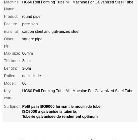
Machine
HG60 Roll Forming Tube Mill Machine For Galvanized Steel Tube
Name:
Product:
round pipe
Feature:
precision
material:
carbon steel and galvanized steel
Other
square pipe
pipe:
Max size:
60mm
Thickness:
3mm
Length:
3-6m
Rollers:
not include
Model:
60
Key
HG60 Roll Forming Tube Mill Machine For Galvanized Steel Tube
words:
Petit pain ISO9000 formant le moulin de tube
Surligner:
,
ISO9000 a galvanisé la tuberie
,
Tuberie galvanisée de rendement optimum