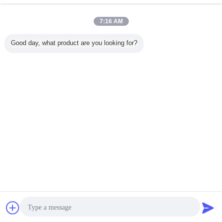
7:16 AM
Good day, what product are you looking for?
moulin de tube d'acier au carbone
Étiquettes:
,
tube faisant la machine
Usine de tubes soudés
,
HG60 Machine de broyage de
tubes pour tuyaux en acier
galvanisé 32-60 mm
Continuer
Machine de moulin de tube
Plus
Bavarder
Demande de