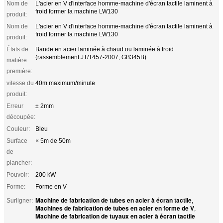
Nom de
L'acier en V d'interface homme-machine d'écran tactile laminent à
froid former la machine LW130
produit:
Nom de
L'acier en V d'interface homme-machine d'écran tactile laminent à
froid former la machine LW130
produit:
États de
Bande en acier laminée à chaud ou laminée à froid
(rassemblement JT/T457-2007, GB345B)
matière
première:
vitesse du
40m maximum/minute
produit:
Erreur
± 2mm
découpée:
Couleur:
Bleu
Surface
× 5m de 50m
de
plancher:
Pouvoir:
200 kW
Forme:
Forme en V
Machine de fabrication de tubes en acier à écran tactile
Surligner:
,
Machines de fabrication de tubes en acier en forme de V
,
Machine de fabrication de tuyaux en acier à écran tactile