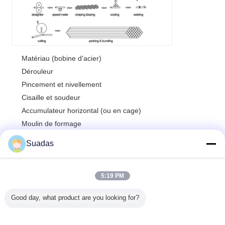
Matériau (bobine d'acier)
Dérouleur
Pincement et nivellement
Cisaille et soudeur
Accumulateur horizontal (ou en cage)
Moulin de formage
Soudeur solide HF
Suadas
Ébavurage externe
Recuit IF
Traitement thermique
5:19 PM
Refroidissement à l'air
Good day, what product are you looking for?
Refroidissement à l'eau
Moulin de calibrage