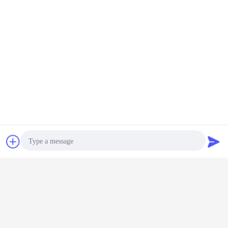
Redressement grossier (tête de dinde)
Machine de coupe
Table de sortie
Certifications
Bavarder
Demande de
soumission
Photo
Video Call