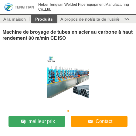
Hebei Tengtian Welded Pipe Equipment Manufacturing
Co.,Ltd.
À la maison
Produits
À propos de nous
Visite de l'usine
>>
Machine de broyage de tubes en acier au carbone à haut
rendement 80 m/min CE ISO
meilleur prix
Contact