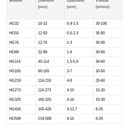
Modèle
Diamètre
Épaisseur
Vitesse
Pu
(mm)
(mm)
(m/min)
pr
(k
HG32
10-32
0,4-1,5
30-100
25
HG50
12-50
0,6-2,5
30-90
30
HG76
12-76
1-3
30-90
32
HG89
32-89
1-4
30-80
35
HG114
45-114
1,5-5,0
30-60
40
HG165
60-165
3-7
30-50
60
HG219
114-219
4-8
20-40
80
HG273
114-273
4-10
15-30
10
HG325
165-325
4-10
10-30
12
HG426
165-426
4-12,7
8-25
14
HG508
219-508
4-16
8-20
20