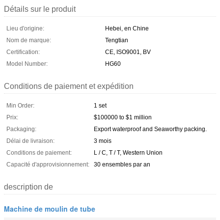
Détails sur le produit
Lieu d'origine:
Hebei, en Chine
Nom de marque:
Tengtian
Certification:
CE, ISO9001, BV
Model Number:
HG60
Conditions de paiement et expédition
Min Order:
1 set
Prix:
$100000 to $1 million
Packaging:
Export waterproof and Seaworthy packing.
Délai de livraison:
3 mois
Conditions de paiement:
L / C, T / T, Western Union
Capacité d'approvisionnement:
30 ensembles par an
description de
Machine de moulin de tube