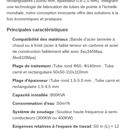
rectangulaires (30x50 mm, épaisseur 0,8-2,0 mm). Intégrant
une technologie de fabrication de tubes de pointe à l'échelle
mondiale, notre conception innovante offre des solutions à la
fois économiques et pratiques.
Principales caractéristiques
Compatibilité des matériaux :
Bande d'acier laminée à
chaud ou à froid (acier à faible teneur en carbone et acier
de construction faiblement allié avec δs≤345Mpa,
δb≤610Mpa)
Plage de traitement :
Tube rond Φ60- Φ140mm ; Tube
carré et rectangulaire 50x50-110x110mm
Plage d'épaisseur :
Tube rond 1,5-5,0 mm ; Tube carré et
rectangulaire 1,5-4,5 mm
Capacité installée :
800KVA
Consommation d'eau :
50m³/h
Système de soudage :
Soudeur haute fréquence à semi-
conducteurs (300KW ou 400KW)
Exigences relatives à l'espace de travail :
50 m (L) × 12