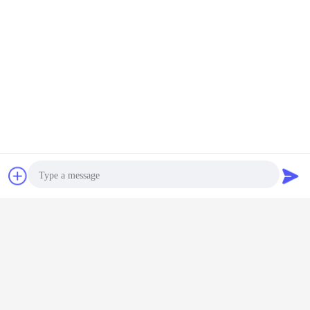
Emballage et expédition
Bavarder
Demande de
soumission
Photo
Nos services
Video Call
Assistance d'ingénieur sur site pour l'installation et la