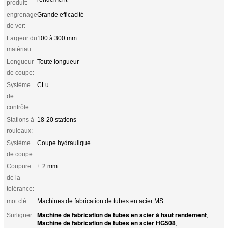
produit:
engrenage
Grande efficacité
de ver:
Largeur du
100 à 300 mm
matériau:
Longueur
Toute longueur
de coupe:
Système
CLu
de
contrôle:
Stations à
18-20 stations
rouleaux:
Système
Coupe hydraulique
de coupe:
Coupure
± 2 mm
de la
tolérance:
mot clé:
Machines de fabrication de tubes en acier MS
Machine de fabrication de tubes en acier à haut rendement
Surligner:
,
Machine de fabrication de tubes en acier HG508
,