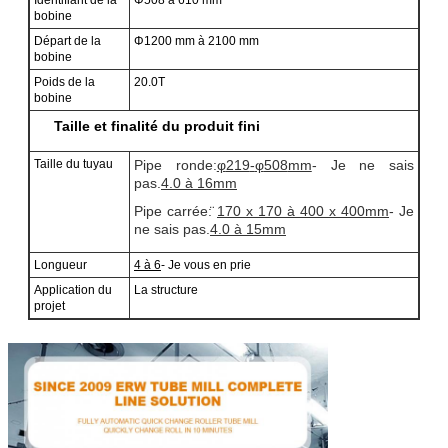
bobine
Départ de la
Φ1200 mm à 2100 mm
bobine
Poids de la
20.0T
bobine
Taille et finalité du produit fini
Taille du tuyau
Pipe ronde:
φ
219
-
φ
508
mm
- Je ne sais
pas.
4.0 à 16
mm
Pipe carrée:
170 x 170 à 400 x 400
mm
- Je
ne sais pas.
4.0 à 15
mm
Longueur
4 à 6
- Je vous en prie
Application du
La structure
projet