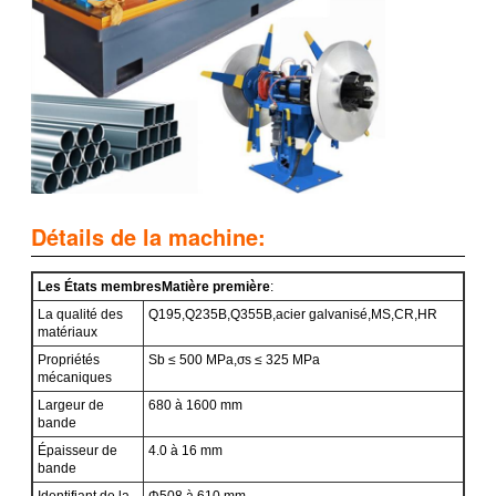
Détails de la machine:
Les États membres
Matière première
:
La qualité des
Q195,Q235B,Q355B,acier galvanisé,MS,CR,HR
matériaux
Propriétés
Sb ≤ 500 MPa,σs ≤ 325 MPa
mécaniques
Largeur de
680 à 1600 mm
bande
Épaisseur de
4.0 à 16 mm
bande
Identifiant de la
Φ508 à 610 mm