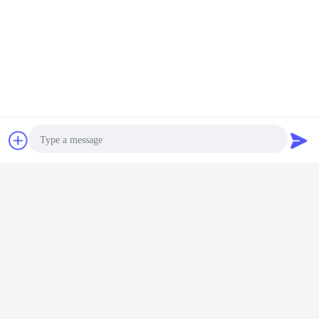
Bavarder
Demande de
soumission
Photo
Video Call
Audio Call