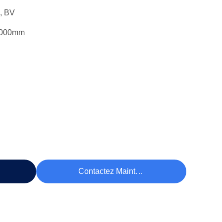
, BV
2000mm
rix
Contactez Maintenant