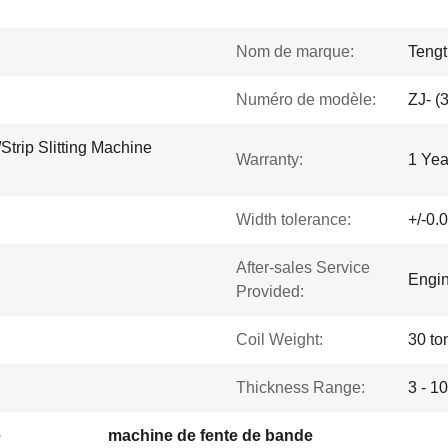
Nom de marque:
Tengt
Numéro de modèle:
ZJ- 
Strip Slitting Machine
Warranty:
1 Yea
Width tolerance:
+/-0
After-sales Service
Engin
Provided:
Coil Weight:
30 to
Thickness Range:
3 - 
e
machine de fente de bande