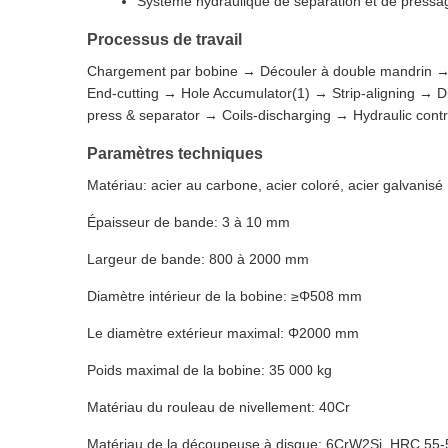
Système hydraulique de séparation et de pressa
Processus de travail
Chargement par bobine → Découler à double mandrin → Ali
End-cutting → Hole Accumulator(1) → Strip-aligning → D
press & separator → Coils-discharging → Hydraulic contro
Paramètres techniques
Matériau: acier au carbone, acier coloré, acier galvanisé
Épaisseur de bande: 3 à 10 mm
Largeur de bande: 800 à 2000 mm
Diamètre intérieur de la bobine: ≥Φ508 mm
Le diamètre extérieur maximal: Φ2000 mm
Poids maximal de la bobine: 35 000 kg
Matériau du rouleau de nivellement: 40Cr
Matériau de la découpeuse à disque: 6CrW2Si, HRC 55-