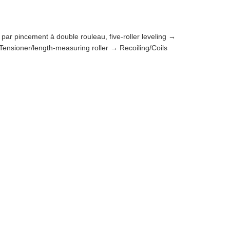
ar pincement à double rouleau, five-roller leveling →
ensioner/length-measuring roller → Recoiling/Coils