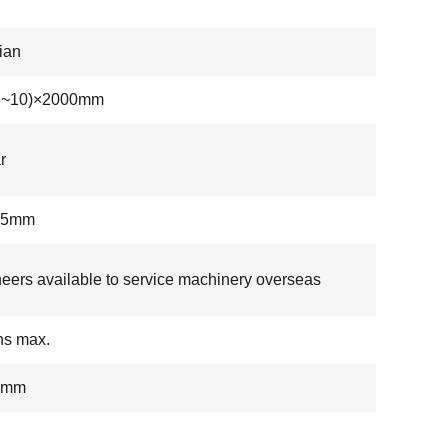
ian
(3~10)×2000mm
r
.05mm
eers available to service machinery overseas
ns max.
10mm