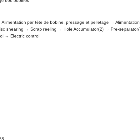
ge des bobines
mentation par tête de bobine, pressage et pelletage → Alimentation p
isc shearing → Scrap reeling → Hole Accumulator(2) → Pre-separator/T
l → Electric control
58