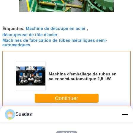
Machine de découpe en acier
Étiquettes:
,
découpeuse de tôle d'acier
,
Machines de fabrication de tubes métalliques semi-
automatiques
Machine d'emballage de tubes en
acier semi-automatique 2,5 kW
Continuer
Machine de fabrication de tubes en acier
Suadas
Plus