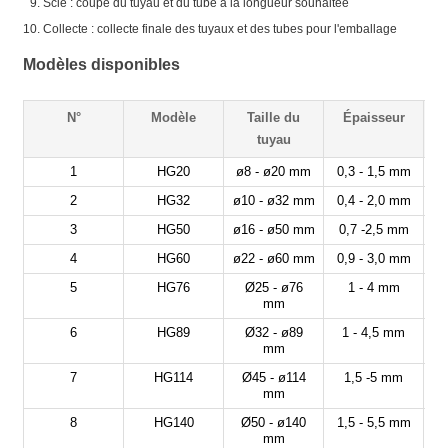
Scie : coupe du tuyau et du tube à la longueur souhaitée
Collecte : collecte finale des tuyaux et des tubes pour l'emballage
Modèles disponibles
N°
Modèle
Taille du
Épaisseur
tuyau
1
HG20
ø8 - ø20 mm
0,3 - 1,5 mm
2
HG32
ø10 - ø32 mm
0,4 - 2,0 mm
3
HG50
ø16 - ø50 mm
0,7 -2,5 mm
4
HG60
ø22 - ø60 mm
0,9 - 3,0 mm
5
HG76
Ø25 - ø76
1 - 4 mm
mm
6
HG89
Ø32 - ø89
1 - 4,5 mm
mm
7
HG114
Ø45 - ø114
1,5 -5 mm
mm
8
HG140
Ø50 - ø140
1,5 - 5,5 mm
mm