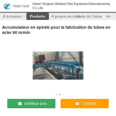
Hebei Tengtian Welded Pipe Equipment Manufacturing
Co.,Ltd.
À la maison
Produits
À propos de nous
Visite de l'usine
>>
Accumulateur en spirale pour la fabrication de tubes en
acier 90 m/min
meilleur prix
Contact