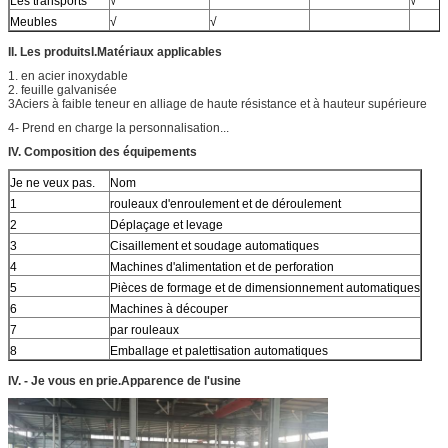
Les transports
√
√
Meubles
√
√
II. Les produits
I.Matériaux applicables
1. en acier inoxydable
2. feuille galvanisée
3Aciers à faible teneur en alliage de haute résistance et à hauteur supérieure
4- Prend en charge la personnalisation...
IV. Composition des équipements
Je ne veux pas.
Nom
1
rouleaux d'enroulement et de déroulement
2
Déplaçage et levage
3
Cisaillement et soudage automatiques
4
Machines d'alimentation et de perforation
5
Pièces de formage et de dimensionnement automatiques
6
Machines à découper
7
par rouleaux
8
Emballage et palettisation automatiques
IV. - Je vous en prie.
Apparence de l'usine