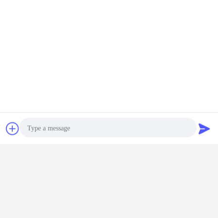
Bavarder
Demande de
soumission
Photo
Video Call