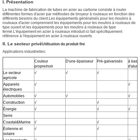
I. Présentation
La machine de fabrication de tubes en acier au carbone consiste à rouler
différentes formes d'acier par méthodes de broyeur à rouleaux en fonction des
différents besoins du client.Les équipements généralisés pour les moulins à
rouleaux d'acier comprennent les équipements pour les moulins à rouleaux de
type ouvert et les équipements pour les moulins à rouleaux de type
fermé.L'équipement en acier à rouleaux introduit ici fait spécifiquement
référence à l'équipement en acier à rouleaux ouverts.
II. Le secteur privé
Utilisation du produit fini
Applications industrielles:
Couleur
D'une épaisseur
Pré-galvanisés
à base
propre/noir
d'alum
Le secteur
√
√
√
agricole
Appareils
√
√
électriques
Automobiles
√
√
√
Construction
√
√
Énergie
√
√
√
Serre
Coastal&Marine
√
√
Éolienne et
√
√
solaire