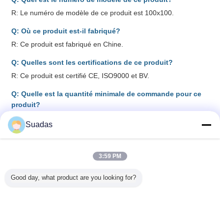
R: Le numéro de modèle de ce produit est 100x100.
Q: Où ce produit est-il fabriqué?
R: Ce produit est fabriqué en Chine.
Q: Quelles sont les certifications de ce produit?
R: Ce produit est certifié CE, ISO9000 et BV.
Q: Quelle est la quantité minimale de commande pour ce
produit?
R: La quantité minimale de commande pour ce produit est de 1
Suadas
jeu.
3:59 PM
chaîne de production soudée de tuyau
Étiquettes:
,
tuberie sans couture
Usine de tubes soudés
,
Good day, what product are you looking for?
Équipement de soudage des