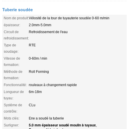
Tuberie soudée
Nom de produit:
Vélosité de la tour de tuyauterie soudée 0-60 m/min
épaisseur:
2.0mm-5.0mm
Circuit de
Refroidissement de l'eau
refroidissement:
Type de
RTE
soudage:
Vitesse de
0-60m / min
formation:
Méthode de
Roll Forming
formation:
Fonctionnalité:
rouleaux à changement rapide
Longueur de
6m-18m
tuyau:
Système de
CLu
contrôle:
Mots clés:
Erw a soudé la tuberie
5.0 mm épaisseur soudé moulin à tuyaux
Surligner:
,